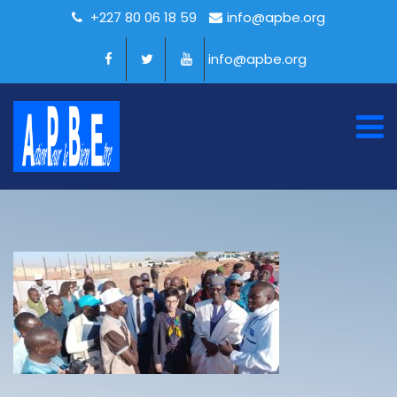
+227 80 06 18 59
info@apbe.org
info@apbe.org