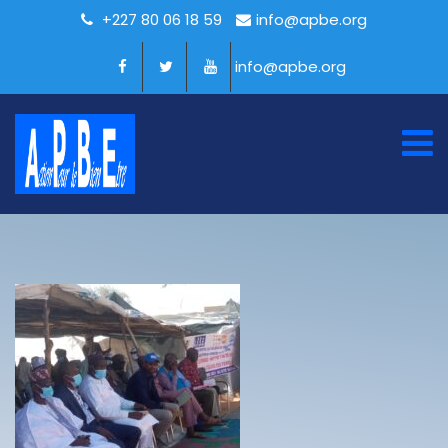
+227 80 06 18 59
info@apbe.org
info@apbe.org