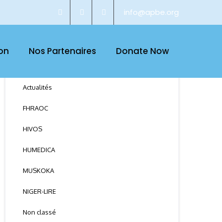
info@apbe.org
on
Nos Partenaires
Donate Now
CATEGORY
Actualités
FHRAOC
HIVOS
HUMEDICA
MUSKOKA
NIGER-LIRE
Non classé