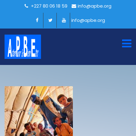
+227 80 06 18 59
info@apbe.org
info@apbe.org