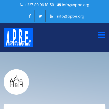
+227 80 06 18 59
info@apbe.org
info@apbe.org