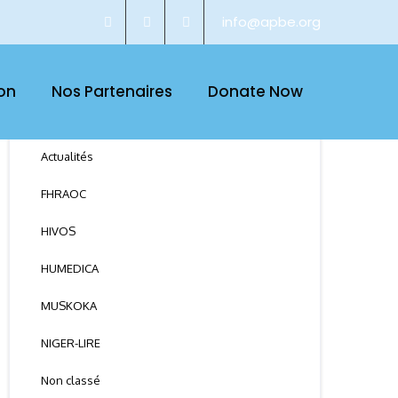
info@apbe.org
on
Nos Partenaires
Donate Now
CATEGORY
Actualités
FHRAOC
HIVOS
HUMEDICA
MUSKOKA
NIGER-LIRE
Non classé