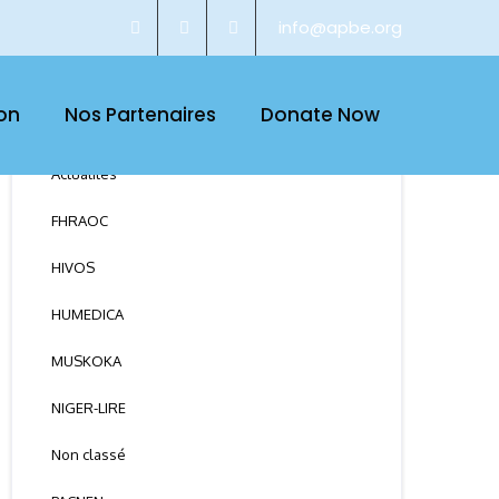
info@apbe.org
CATEGORY
on
Nos Partenaires
Donate Now
Actualités
FHRAOC
HIVOS
HUMEDICA
MUSKOKA
NIGER-LIRE
Non classé