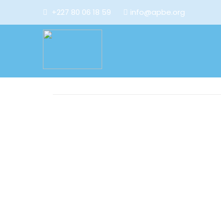
+227 80 06 18 59
info@apbe.org
REGION DE MA
Vendredi 14 Juin 2019, début de la distribution des vivre