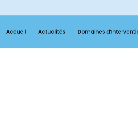
RADI:
Accueil
Actualités
Domaines d’Interventi
s au profit des Réfugiés Nigérians dans le cadre du «Programme...
+ READ MORE