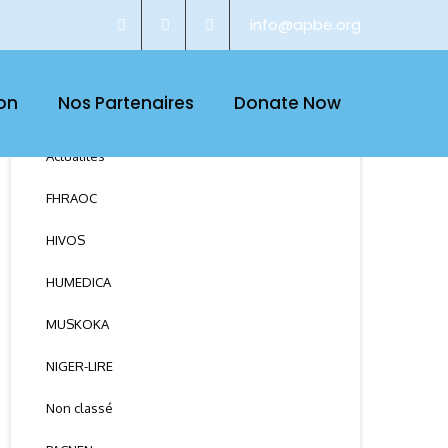
info@apbe.org
CATEGORY
on
Nos Partenaires
Donate Now
Actualités
FHRAOC
HIVOS
HUMEDICA
MUSKOKA
NIGER-LIRE
Non classé