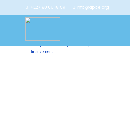
+227 80 06 18 59
info@apbe.org
RÉCEPTION D
CURATIF DU C
Réception ce jour 17 Janvier 2023,des travaux de réhabili
financement...