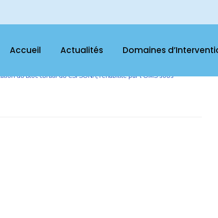
ES TRAVAUX DE RÉHABILITATION DU BLOC
SI SONA
Accueil
Actualités
Domaines d’Interventi
tation du Bloc curatif du CSI SONA, réhabilité par l’OMS sous
+ READ MORE