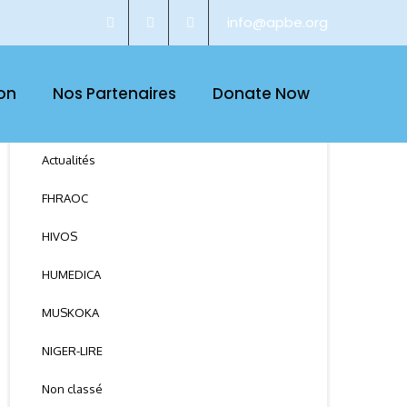
info@apbe.org
on
Nos Partenaires
Donate Now
CATEGORY
Actualités
FHRAOC
HIVOS
HUMEDICA
MUSKOKA
NIGER-LIRE
Non classé