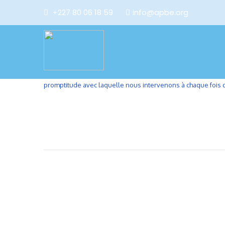
+227 80 06 18 59
info@apbe.org
Cérémonie de remise officielle du centre de confinement in
de la réponse à la pandémie du Covid-19. La réception a été
ministres dont Celui de la santé. Une mention spéciale de
et au-delà le système des nations unies et les humanitaires
promptitude avec laquelle nous intervenons à chaque fois qu