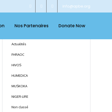
info@apbe.org
on
Nos Partenaires
Donate Now
CATEGORY
Actualités
FHRAOC
HIVOS
HUMEDICA
MUSKOKA
NIGER-LIRE
Non classé