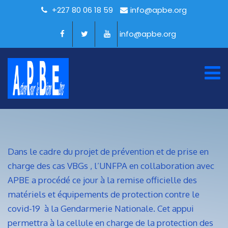
+227 80 06 18 59
info@apbe.org
info@apbe.org
Dans le cadre du projet de prévention et de prise en
charge des cas VBGs , l’UNFPA en collaboration avec
APBE a procédé ce jour à la remise officielle des
matériels et équipements de protection contre le
covid-19 à la Gendarmerie Nationale. Cet appui
permettra à la cellule en charge de la protection des