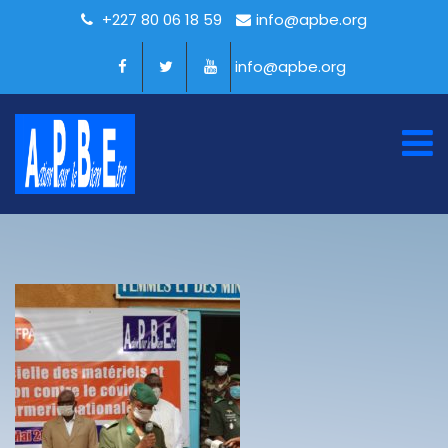
+227 80 06 18 59
info@apbe.org
info@apbe.org