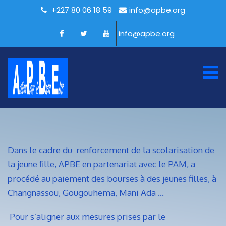
+227 80 06 18 59
info@apbe.org
info@apbe.org
Dans le cadre du renforcement de la scolarisation de
la jeune fille, APBE en partenariat avec le PAM, a
procédé au paiement des bourses à des jeunes filles, à
Changnassou, Gougouhema, Mani Ada …
Pour s’aligner aux mesures prises par le