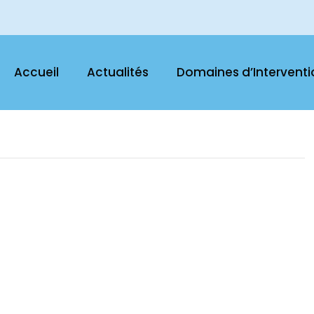
PBE en collaboration avec le Fonds des Nations Unies pour la Population
Accueil
Actualités
Domaines d’Interventi
ention.