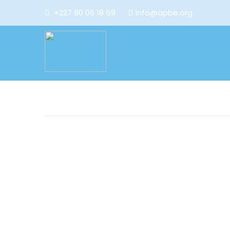
+227 80 06 18 59
info@apbe.org
Dans le cadre de la lutte contre la pandémie du Covid-19, A
UNFPA Niger, a doté la Police Nationale en matériels de prev