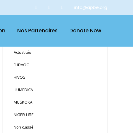
info@apbe.org
on
Nos Partenaires
Donate Now
CATEGORY
Actualités
FHRAOC
HIVOS
HUMEDICA
MUSKOKA
NIGER-LIRE
Non classé