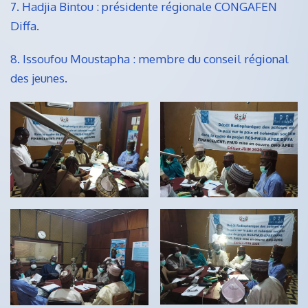
7. Hadjia Bintou : présidente régionale CONGAFEN
Diffa.
8. Issoufou Moustapha : membre du conseil régional
des jeunes.