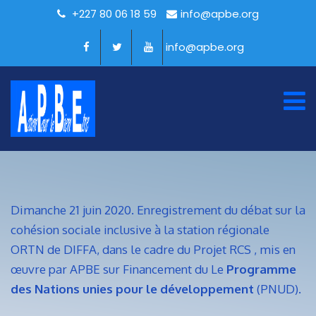
+227 80 06 18 59
info@apbe.org
info@apbe.org
Dimanche 21 juin 2020. Enregistrement du débat sur la
cohésion sociale inclusive à la station régionale
ORTN de DIFFA, dans le cadre du Projet RCS , mis en
œuvre par APBE sur Financement du Le
Programme
des Nations unies pour le développement
(PNUD).