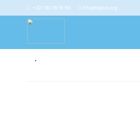
+227 80 06 18 59
info@apbe.org
Début de la Distribution des kits Abris en vue d’assister le
Telemces après l’attaque de la ZAR d’Intikane.