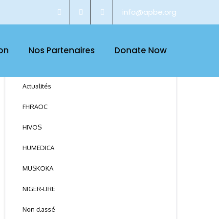
info@apbe.org
on
Nos Partenaires
Donate Now
CATEGORY
Actualités
FHRAOC
HIVOS
HUMEDICA
MUSKOKA
NIGER-LIRE
Non classé