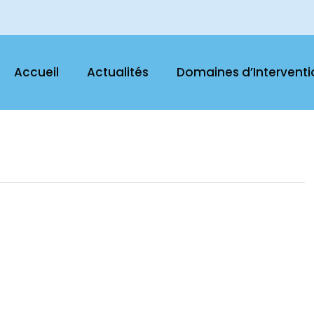
s réfugiés Maliens et déplacés internes contraints de se replier vers
Accueil
Actualités
Domaines d’Interventi