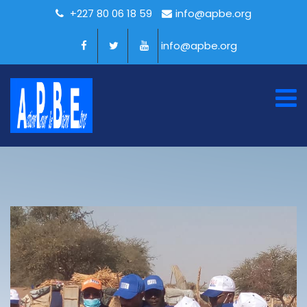
+227 80 06 18 59
info@apbe.org
info@apbe.org