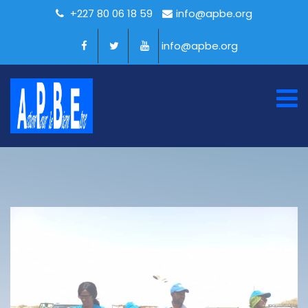
+227 80 06 18 59
info@apbe.org
info@apbe.org