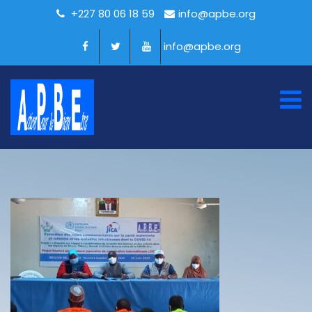
+227 80 06 18 59
info@apbe.org
info@apbe.org