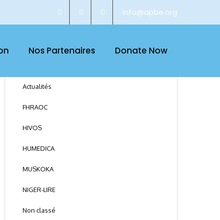
info@apbe.org
on
Nos Partenaires
Donate Now
CATEGORY
Actualités
FHRAOC
HIVOS
HUMEDICA
MUSKOKA
NIGER-LIRE
Non classé