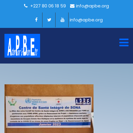
+227 80 06 18 59
info@apbe.org
info@apbe.org