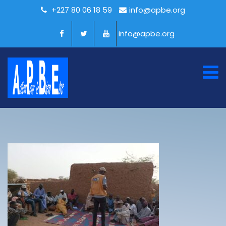
+227 80 06 18 59
info@apbe.org
info@apbe.org