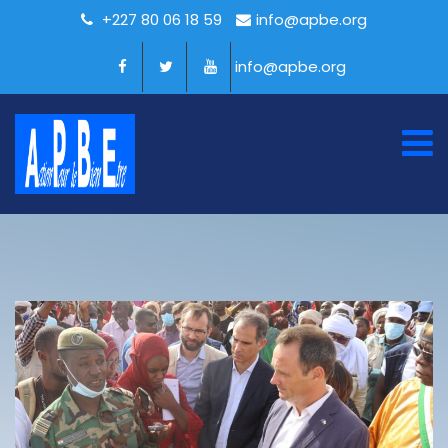
+227 80 06 18 59
info@apbe.org
info@apbe.org