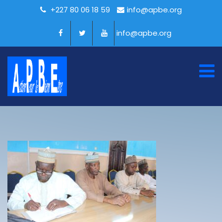
+227 80 06 18 59
info@apbe.org
info@apbe.org