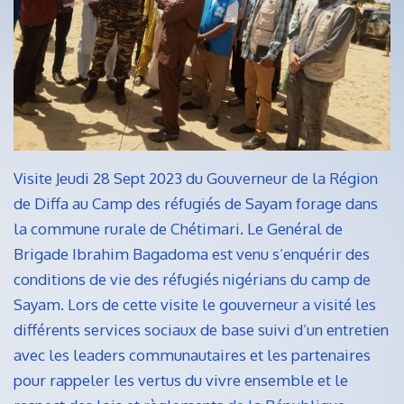
Visite Jeudi 28 Sept 2023 du Gouverneur de la Région
de Diffa au Camp des réfugiés de Sayam forage dans
la commune rurale de Chétimari. Le Genéral de
Brigade Ibrahim Bagadoma est venu s’enquérir des
conditions de vie des réfugiés nigérians du camp de
Sayam. Lors de cette visite le gouverneur a visité les
différents services sociaux de base suivi d’un entretien
avec les leaders communautaires et les partenaires
pour rappeler les vertus du vivre ensemble et le