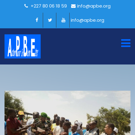
+227 80 06 18 59
info@apbe.org
info@apbe.org