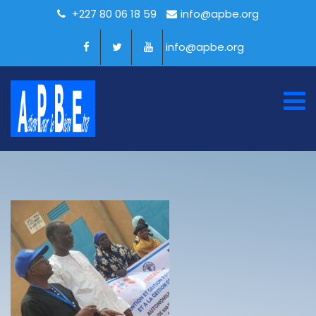
+227 80 06 18 59
info@apbe.org
info@apbe.org