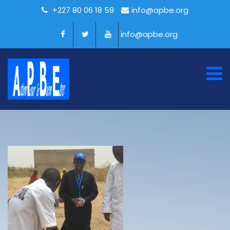
+227 80 06 18 59
info@apbe.org
info@apbe.org