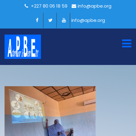
+227 80 06 18 59
info@apbe.org
info@apbe.org