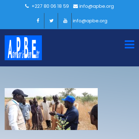
+227 80 06 18 59
info@apbe.org
info@apbe.org