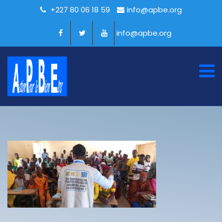
+227 80 06 18 59
info@apbe.org
info@apbe.org