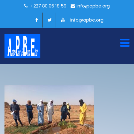
+227 80 06 18 59
info@apbe.org
info@apbe.org