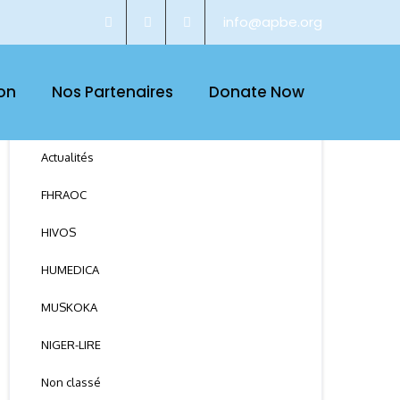
info@apbe.org
on
Nos Partenaires
Donate Now
CATEGORY
Actualités
FHRAOC
HIVOS
HUMEDICA
MUSKOKA
NIGER-LIRE
Non classé