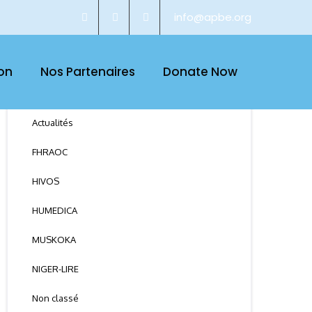
info@apbe.org
on
Nos Partenaires
Donate Now
CATEGORY
Actualités
FHRAOC
HIVOS
HUMEDICA
MUSKOKA
NIGER-LIRE
Non classé