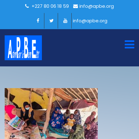
+227 80 06 18 59
info@apbe.org
info@apbe.org