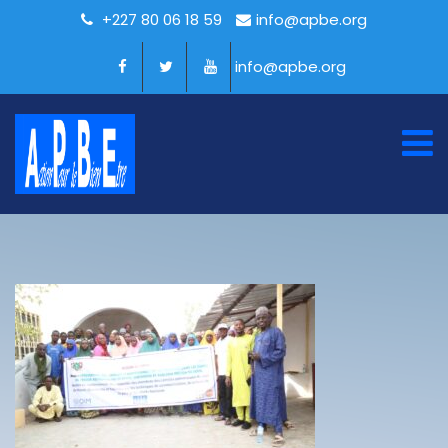
+227 80 06 18 59
info@apbe.org
info@apbe.org