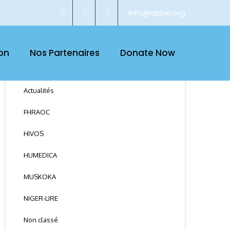
info@apbe.org
on
Nos Partenaires
Donate Now
CATEGORY
Actualités
FHRAOC
HIVOS
HUMEDICA
MUSKOKA
NIGER-LIRE
Non classé