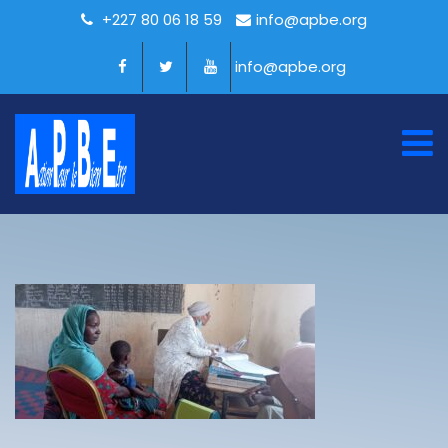
+227 80 06 18 59
info@apbe.org
info@apbe.org