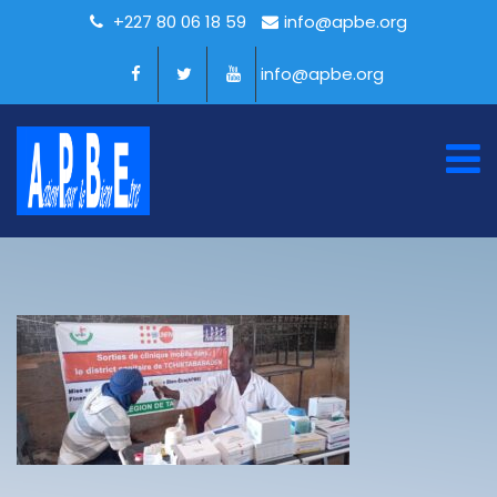
+227 80 06 18 59
info@apbe.org
info@apbe.org