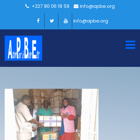
+227 80 06 18 59
info@apbe.org
info@apbe.org