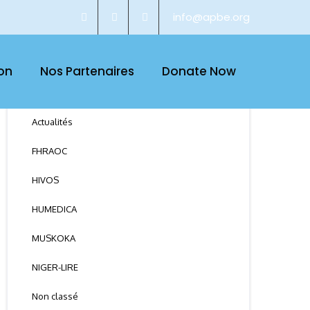
info@apbe.org
on
Nos Partenaires
Donate Now
CATEGORY
Actualités
FHRAOC
HIVOS
HUMEDICA
MUSKOKA
NIGER-LIRE
Non classé