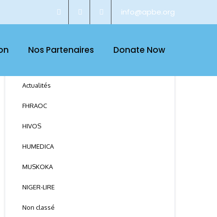
info@apbe.org
on
Nos Partenaires
Donate Now
CATEGORY
Actualités
FHRAOC
HIVOS
HUMEDICA
MUSKOKA
NIGER-LIRE
Non classé