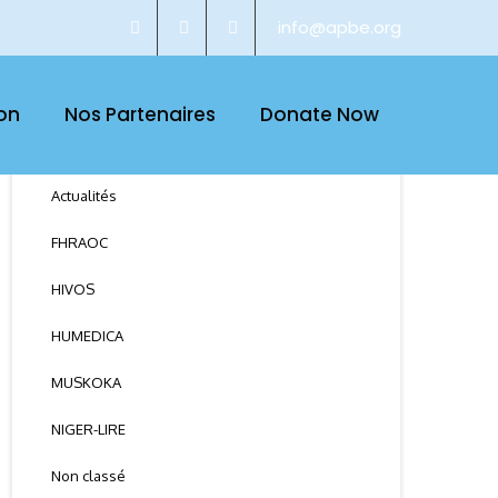
info@apbe.org
on
Nos Partenaires
Donate Now
CATEGORY
Actualités
FHRAOC
HIVOS
HUMEDICA
MUSKOKA
NIGER-LIRE
Non classé